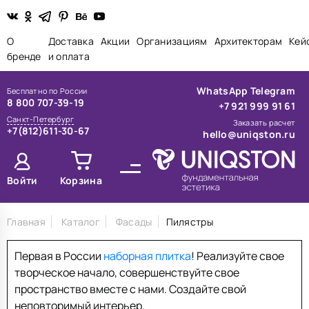
О
Доставка
Акции
Организациям
Архитекторам
Кей
бренде
и оплата
WhatsApp
Telegram
Бесплатно по России
8 800 707-39-19
+7 921 999 91 61
Санкт-Петербург
Заказать расчет
+7(812)611-30-67
hello@uniqston.ru
Войти
Корзина
Главная
Каталог
Фасады
Пилястры
Первая в России
наборная плитка
! Реализуйте свое
творческое начало, совершенствуйте свое
пространство вместе с нами. Создайте свой
неповторимый интерьер.