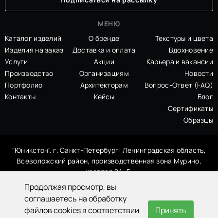
МЕНЮ
Каталог изделий
О бренде
Текстуры и цвета
Изделия на заказ
Доставка и оплата
Вдохновение
Услуги
Акции
Карьера и вакансии
Производство
Организациям
Новости
Портфолио
Архитекторам
Вопрос-Ответ (FAQ)
Контакты
Кейсы
Блог
Сертификаты
Образцы
"Юникстон". г. Санкт-Петербург: Ленинградская область,
Всеволожский район, производственная зона Мурино,
квартал 2А, 5.
Продолжая просмотр, вы
Бесплатно по России
Мессенджеры
8 800 707-39-19
+7 921 999 91 61
соглашаетесь на обработку
Заказать расчет
файлов cookies в соответствии
Принять
hello@uniqston.ru