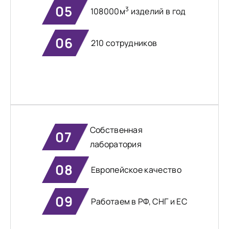
05
3
108000м
изделий в год
06
210 сотрудников
Собственная
07
лаборатория
08
Европейское качество
09
Работаем в РФ, СНГ и ЕС