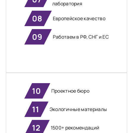
лаборатория
08
Европейское качество
09
Работаем в РФ, СНГ и ЕС
10
Проектное бюро
11
Экологичные материалы
12
1500+ рекомендаций