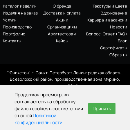
Каталог изделий
О бренде
Текстуры и цвета
Изделия на заказ
Доставка и оплата
Вдохновение
Услуги
Акции
Карьера и вакансии
Производство
Организациям
Новости
Портфолио
Архитекторам
Вопрос-Ответ (FAQ)
Контакты
Кейсы
Блог
Сертификаты
Образцы
"Юникстон". г. Санкт-Петербург: Ленинградская область,
Всеволожский район, производственная зона Мурино,
квартал 2А, 5.
Продолжая просмотр, вы
Бесплатно по России
Мессенджеры
8 800 707-39-19
+7 921 999 91 61
соглашаетесь на обработку
Заказать расчет
файлов cookies в соответствии
Принять
hello@uniqston.ru
с нашей
Политикой
конфиденциальности
.