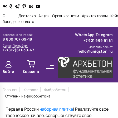
О
Доставка
Акции
Организациям
Архитекторам
Кей
бренде
и оплата
WhatsApp
Telegram
Бесплатно по России
8 800 707-39-19
+7 921 999 91 61
Санкт-Петербург
Заказать расчет
+7(812)611-30-67
hello@uniqston.ru
Войти
Корзина
Главная
Каталог
Фибробетон
Ступени из фибробетона
Первая в России
наборная плитка
! Реализуйте свое
творческое начало, совершенствуйте свое