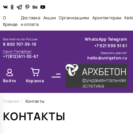
О
Доставка
Акции
Организациям
Архитекторам
Кей
бренде
и оплата
WhatsApp
Telegram
Бесплатно по России
8 800 707-39-19
+7 921 999 91 61
Санкт-Петербург
Заказать расчет
+7(812)611-30-67
hello@uniqston.ru
Войти
Корзина
Главная
Контакты
КОНТАКТЫ